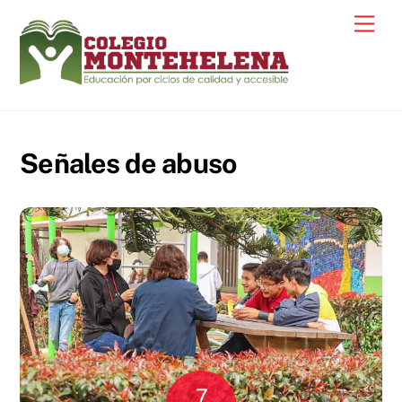
Skip
Men
to
content
Señales de abuso
7