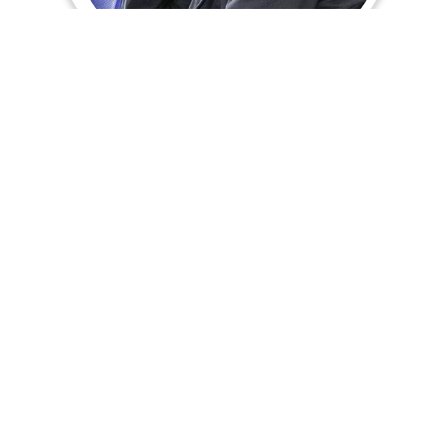
Además, ofrecen un programa de inglés intensivo
que permite brindar acompañamiento a cada
estudiante, con el objetivo de alcanzar las metas
estipuladas por cada curso y lograr un avance
significativo cada seis meses. El enfoque se centra
en desarrollar habilidades en lectura, escritura,
oralidad y escucha comprensiva del inglés como
segunda lengua, sin descuidar el dominio técnico
del idioma. De esta manera, el Colegio
MonteHelena Ciclos prepara a sus estudiantes
para asumir el fenómeno de la globalización en el
futuro.
¡El nivel de inglés a tu