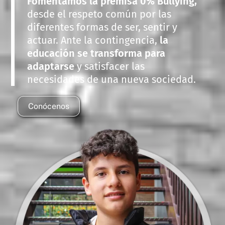
Fomentamos la premisa 0% Bullying,
desde el respeto común por las
diferentes formas de ser, sentir y
actuar. Ante la contingencia,
la
educación se transforma para
adaptarse
y satisfacer las
necesidades de una nueva sociedad.
Conócenos