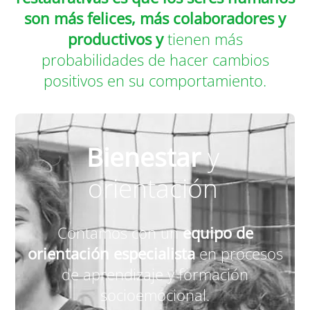
son más felices, más colaboradores y
productivos y
tienen más
probabilidades de hacer cambios
positivos en su comportamiento.
Bienestar
y
orientación
Contamos con un
equipo de
orientación especialista
en procesos
de aprendizaje y formación
socioemocional.