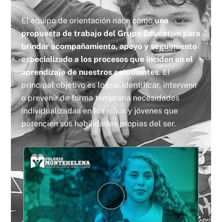
El equipo de orientación nace como
una
propuesta de trabajo del Grupo Educativo para
brindar acompañamiento, apoyo y seguimiento
especializado a los procesos que inciden en el
aprendizaje de nuestros estudiantes
. El
principal objetivo es lograr identificar, intervenir
o prevenir de forma temprana necesidades
individualizadas en los niños y jóvenes que
potencien sus habilidades propias del ser.