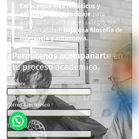
Enfocamos ejes temáticos y
objetivos de aprendizaje
para
acelerar tu paso por el colegio, sin
perder calidad:
bajo una filosofía de
tolerancia y autonomía.
Permítenos acompañarte
en
tu proceso académico.
Nombre
*
Correo Electrónico
*
Queremos conocerte
Teléfono
*