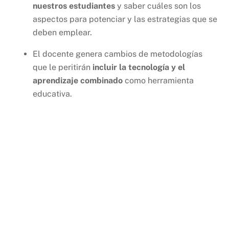
nuestros estudiantes
y saber cuáles son los
aspectos para potenciar y las estrategias que se
deben emplear.
El docente genera cambios de metodologías
que le peritirán
incluir la tecnología y el
aprendizaje combinado
como herramienta
educativa.
Inglés
Intensivo
El Colegio MonteHelena Ciclos busca fortalecer
las habilidades comunicativas del inglés de sus
estudiantes a través de práctica y contenidos
centrados en el emprendimiento y la educación
superior. Su objetivo es mantener y mejorar el