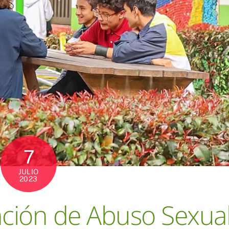
7
JULIO
2023
nción de Abuso Sexual