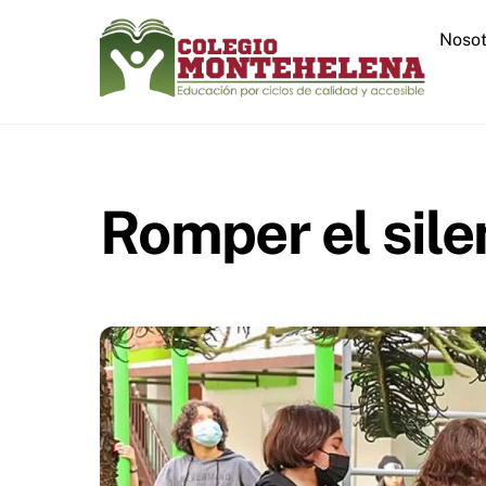
Skip
Nosot
to
content
Romper el sile