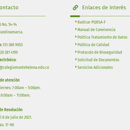
ontacto
Enlaces de Interés
Radicar PQRSA-F
5 No. 54-14
Manual de Convivencia
Cundinamarca.
Política Tratamiento de Datos
Política de Calidad
:
313 388 9053
Protocolo de Bioseguridad
320 281 4510
Solicitud de Documentos
ectrónico:
Servicios Adicionales
@colegiomontehelena.edu.co
 de atención
Viernes: 7:00am – 5:00pm.
 8:00am – 11:00am.
e Resolución
l 8 de julio de 2021.
No. 17-98