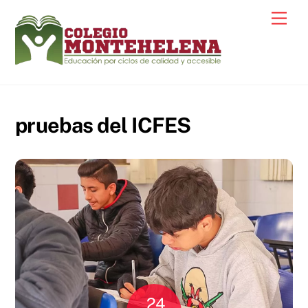
Skip
Men
to
content
pruebas del ICFES
24