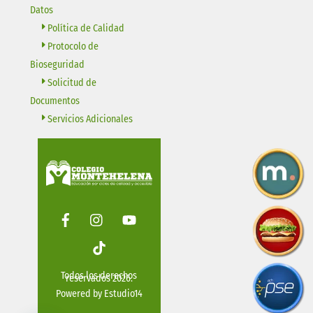
Datos
Política de Calidad
Protocolo de
Bioseguridad
Solicitud de
Documentos
Servicios Adicionales
Facebook
Instagram
Youtube
Tiktok
Todos los derechos
reservados 2026.
Powered by
Estudio14