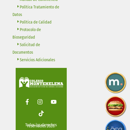
Política Tratamiento de
Datos
Política de Calidad
Protocolo de
Bioseguridad
Solicitud de
Documentos
Servicios Adicionales
Facebook
Instagram
Youtube
Tiktok
Todos los derechos
reservados 2026.