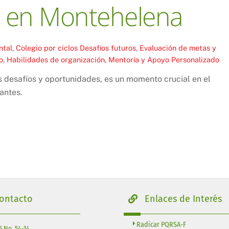
os en Montehelena
ntal
,
Colegio por ciclos
Desafíos futuros
,
Evaluación de metas y
o
,
Habilidades de organización
,
Mentoría y Apoyo Personalizado
 desafíos y oportunidades, es un momento crucial en el
antes.
ontacto
Enlaces de Interés
Radicar PQRSA-F
5 No. 54-14