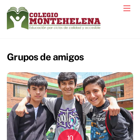
Skip
Men
to
content
Grupos de amigos
10