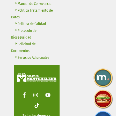
Manual de Convivencia
Política Tratamiento de
Datos
Política de Calidad
Protocolo de
Bioseguridad
Solicitud de
Documentos
Servicios Adicionales
Facebook
Instagram
Youtube
Tiktok
Todos los derechos