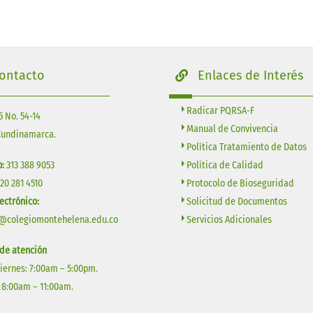
ontacto
Enlaces de Interés
Radicar PQRSA-F
5 No. 54-14
Manual de Convivencia
Cundinamarca.
Política Tratamiento de Datos
Política de Calidad
:
313 388 9053
Protocolo de Bioseguridad
320 281 4510
Solicitud de Documentos
ectrónico:
Servicios Adicionales
@colegiomontehelena.edu.co
 de atención
Viernes: 7:00am – 5:00pm.
 8:00am – 11:00am.