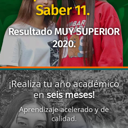
Saber 11.
Resultado MUY SUPERIOR
2020.
¡Realiza tu año académico
en
seis meses!
Aprendizaje acelerado y de
calidad.