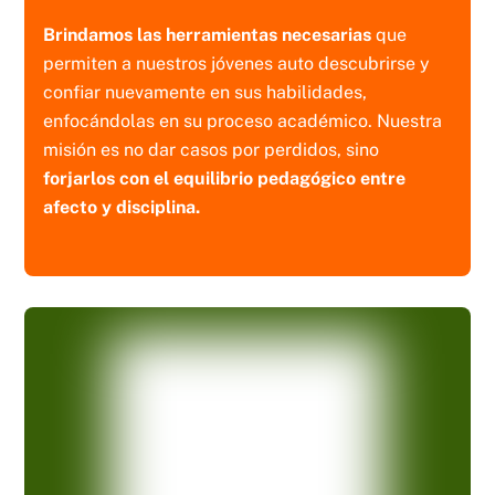
Brindamos las herramientas necesarias
que
permiten a nuestros jóvenes auto descubrirse y
confiar nuevamente en sus habilidades,
enfocándolas en su proceso académico. Nuestra
misión es no dar casos por perdidos, sino
forjarlos con el equilibrio pedagógico entre
afecto y disciplina.