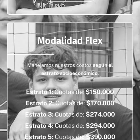
Modalidad Flex
Manejamos nuestros costos
según el
estrato socioeconómico.
Estrato 1:
Cuotas de:
$150.000
Estrato 2:
Cuotas de:
$170.000
Estrato 3:
Cuotas de:
$274.000
Estrato 4:
Cuotas de:
$294.000
Estrato 5:
Cuotas de:
$390.000