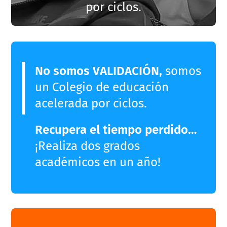
por ciclos.
No somos VALIDACIÓN,
somos
un Colegio de educación
acelerada por ciclos.
Recupera el tiempo perdido…
¡Realiza dos grados
académicos en un año!