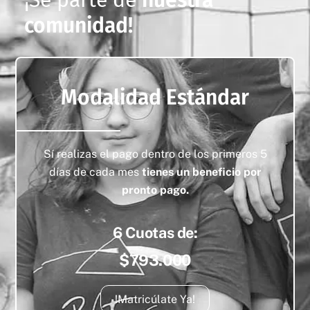
¡Sé parte de
nuestra
comunidad!
Modalidad Estándar
Sí realizas el pago dentro de los primeros 5
días de cada mes
tienes un beneficio por
pronto pago.
6 Cuotas de:
$793.000
!Matricúlate Ya!