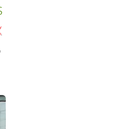
s
y
n
,
e