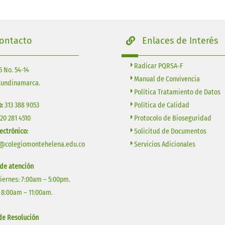
ontacto
Enlaces de Interés
Radicar PQRSA-F
5 No. 54-14
Manual de Convivencia
Cundinamarca.
Política Tratamiento de Datos
Política de Calidad
:
313 388 9053
Protocolo de Bioseguridad
320 281 4510
Solicitud de Documentos
ectrónico:
Servicios Adicionales
@colegiomontehelena.edu.co
 de atención
Viernes: 7:00am – 5:00pm.
 8:00am – 11:00am.
e Resolución