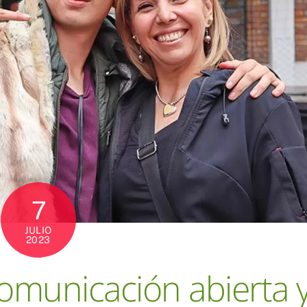
7
JULIO
2023
municación abierta 