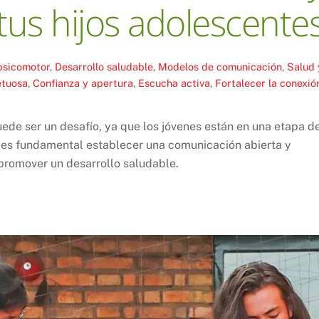
tus hijos adolescente
psicomotor
,
Desarrollo saludable
,
Modelos de comunicación
,
Salud 
etuosa
,
Confianza y apertura
,
Escucha activa
,
Fortalecer la conexió
uede ser un desafío, ya que los jóvenes están en una etapa d
, es fundamental establecer una comunicación abierta y
 promover un desarrollo saludable.